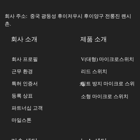
회사 주소:
중국 광둥성 후이저우시 후이양구 전룽진 롄시
촌.
회사 소개
제품 소개
회사 프로필
V(대형) 마이크로스위치
근무 환경
리드 스위치
특허 인증서
틸트 방지 마이크로 스위치
등록 상표
소형 마이크로 스위치
파트너십 고객
마일스톤