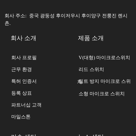
회사 주소:
중국 광둥성 후이저우시 후이양구 전룽진 롄시
촌.
회사 소개
제품 소개
회사 프로필
V(대형) 마이크로스위치
근무 환경
리드 스위치
특허 인증서
틸트 방지 마이크로 스위치
등록 상표
소형 마이크로 스위치
파트너십 고객
마일스톤